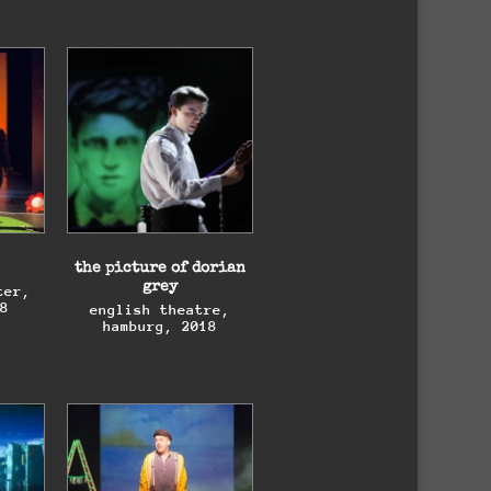
erstar
the flying dutchman
er
opera ostfold, halden,
023
2022
e
bonifatius
alden,
domplatz fulda, 2019 +
2024
the picture of dorian
grey
ter,
18
english theatre,
hamburg, 2018
erstar
the flying dutchman
er
opera ostfold, halden,
023
2022
e
bonifatius