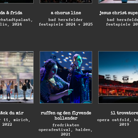
da & frida
a chorus line
jesus christ sup
chstadtpalast,
bad hersfelder
bad hersfeld
rlin, 2024
festspiele 2024 + 2025
festspiele 2
da & frida
a chorus line
jesus christ sup
chstadtpalast,
bad hersfelder
bad hersfeld
rlin, 2024
festspiele 2024 + 2025
festspiele 2
läck du mir
ruffen og den flyvende
il trovator
hollender
r 11, zürich,
opera ostfold, h
2022
2019
fredriksten
operafestival, halden,
2021