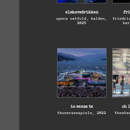
elskovsdrikken
fri
opera ostfold, halden,
friedri
2025
be
elskovsdrikken
fri
opera ostfold, halden,
friedri
2025
be
io senza te
oh 
thunerseespiele, 2022
theate