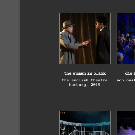
elskovsdrikken
fri
opera ostfold, halden,
friedri
2025
be
io senza te
oh 
thunerseespiele, 2022
theate
the woman in black
die 
the english theatre
schloss
hamburg, 2019
elskovsdrikken
fri
opera ostfold, halden,
friedri
2025
be
io senza te
thunerseespiele, 2022
oh 