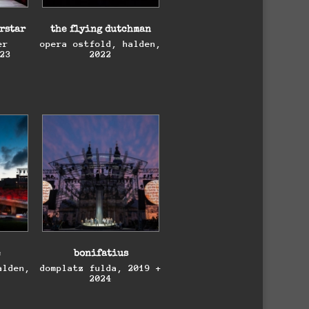
erstar
the flying dutchman
er
opera ostfold, halden,
023
2022
erstar
the flying dutchman
er
opera ostfold, halden,
023
2022
e
bonifatius
alden,
domplatz fulda, 2019 +
2024